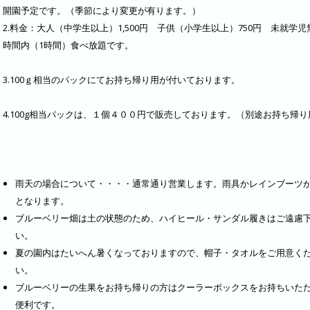
開園予定です。（季節により変更が有ります。）
2.料金：大人（中学生以上）1,500円 子供（小学生以上）750円 未就学児
時間内（1時間）食べ放題です。
3.100ｇ相当のパックにてお持ち帰り用が付いております。
4.100g相当パックは、１個４００円で販売しております。（別途お持ち帰り
雨天の場合について・・・・通常通り営業します。雨具かレインブーツ
となります。
ブルーベリー畑は土の状態のため、ハイヒール・サンダル履きはご遠慮
い。
夏の園内はたいへん暑くなっておりますので、帽子・タオルをご用意く
い。
ブルーベリーの生果をお持ち帰りの方はクーラーボックスをお持ちいた
便利です。