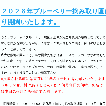
２０２６年ブルーベリー摘み取り園
り開園いたします。
つくしファーム「ブルーベリー農園」全体が完全無農薬の環境となっていま
豊かな自然を満喫しながら、ご家族・ご友人達と来て頂き、休日のひととき
っくりと楽しんで下さい。
広大な敷地の園内には、鳥や昆虫たちが（鹿・日本カモシカ・ウサギ達もた
は顔を出します。）豊富ですので、それらを眺めながらゆっくりとおくつろ
さい。たわわに実ったブルーベリーは、時間制で園内にて食べ放題となって
すが、お持ち帰り用以外はご精算下さい。
※入園される前には事前にご連絡（予約）をお願いいたします
（キャンセル料はありません）例：何月何日の何時、何名で
は本日の何時ごろ何名で入園します。
1.開園時間：9：00～17：00 定休日：無し（摘み取り期間中） 8月中旬