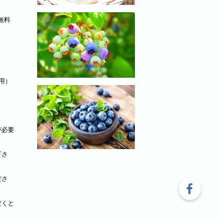
無料
用）
が必要
下さ
ださ
だくと