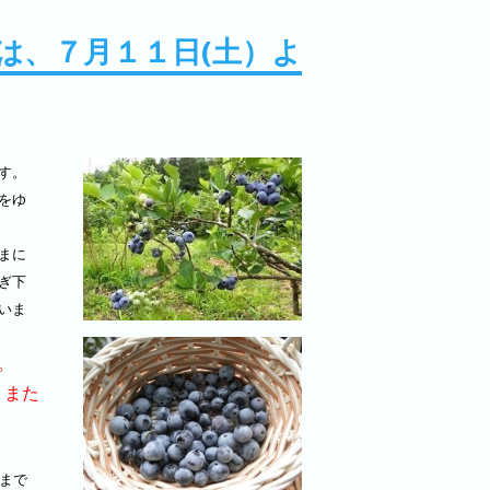
は、７月１１日(土）よ
す。
をゆ
まに
ぎ下
いま
。
、また
位まで