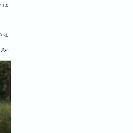
おりま
ざいま
は負い